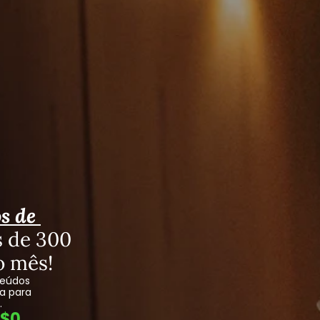
s de 
 de 300 
o mês!
eúdos 
a para 
.
R$0